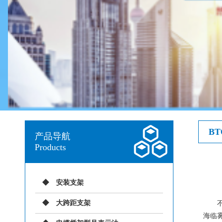
B
产品导航
Products
安装支架
大跨距支架
不锈
海临