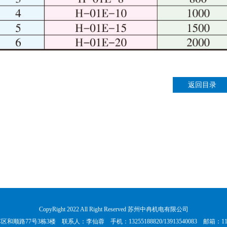
返回目录
CopyRight 2022 All Right Reserved 苏州中冉机电有限公司
路77号3栋3楼 联系人：李仙蓉 手机：13255188820/13913540083 邮箱：11856