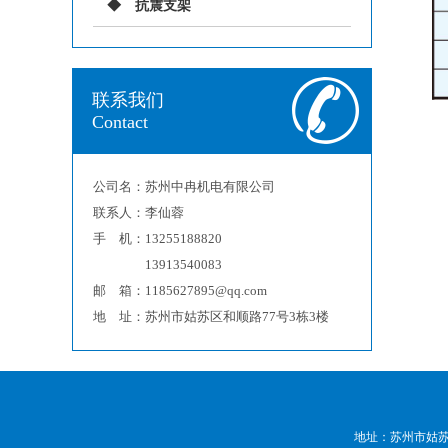
抗震支架
联系我们
Contact
公司名：苏州中冉机电有限公司
联系人：李仙蓉
手 机：13255188820
13913540083
邮 箱：1185627895@qq.com
地 址：苏州市姑苏区和顺路77号3栋3楼
地址：苏州市姑苏区和顺